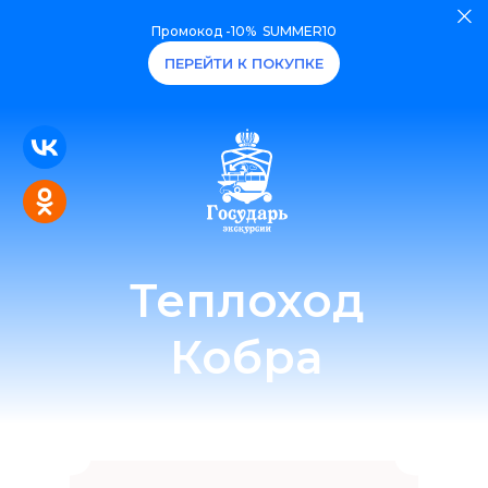
Купить билеты
Промокод -10% SUMMER10
О нас
Экскурсии
Аренда
Разводные мост
Акции
ПЕРЕЙТИ К ПОКУПКЕ
Теплоход
Кобра